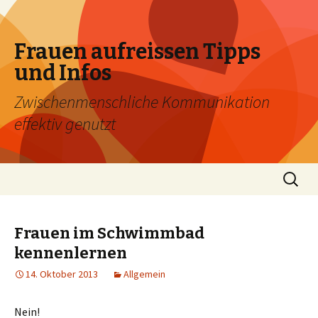
Frauen aufreissen Tipps
und Infos
Zwischenmenschliche Kommunikation
effektiv genutzt
Zum
Suchen
Inhalt
nach:
springen
Frauen im Schwimmbad
kennenlernen
14. Oktober 2013
Allgemein
Nein!