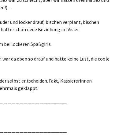
 Sex war zu schlecht, aber wir hatten dreimal Sex und
ben!)…
Luder und locker drauf, bischen verplant, bischen
d hatte schon neue Beziehung im Visier.
m bei lockeren Spaßgirls.
h war da eben so drauf und hatte keine Lust, die coole
der selbst entscheiden. Fakt, Kassiererinnen
ehrmals geklappt.
—————————————————
—————————————————