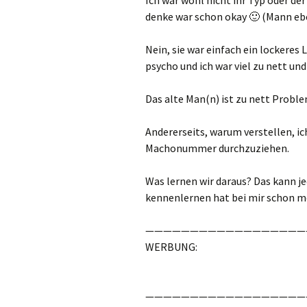
Ich war wohl nicht ihr Typ oder der
denke war schon okay 🙂 (Mann e
Nein, sie war einfach ein lockeres 
psycho und ich war viel zu nett un
Das alte Man(n) ist zu nett Proble
Andererseits, warum verstellen, ic
Machonummer durchzuziehen.
Was lernen wir daraus? Das kann je
kennenlernen hat bei mir schon m
——————————————————
WERBUNG:
——————————————————